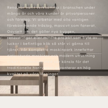
Reno har varit verksamma i branschen under
många år och våra kunder är privatpersoner
och företag. Vi arbetar med alla vanligen
förekommande träslag, massivt som fanerat.
Oavsett om det gäller nya byggen,
renoveringar eller mindre projekt som byte av
luckor i befintliga kök så står vi gärna till
tjänst. Vår kompletta maskinpark innefattar
datorstyrda maskiner och modern utrustning
vilket tillsammans med vår känsla för det
traditionella hantverket garanterar en hög
kvalitet på våra lösningar.